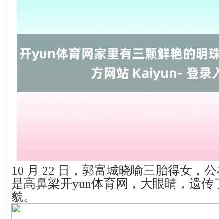
10 月 22 日，郭富城晓喻三胎得女
是高鼻梁开yun体育网，大眼睛，遗传
貌。