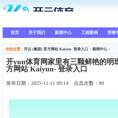
首页
关于我们
新闻中心
工程案例
荣誉
你的位置：
开云 (集团) 官方网站 Kaiyun- 登录入口
>
新闻中心
>
开yun体育网家里有三颗鲜艳的明珠-
方网站 Kaiyun- 登录入口
发布日期：2025-11-11 09:14 点击次数：90