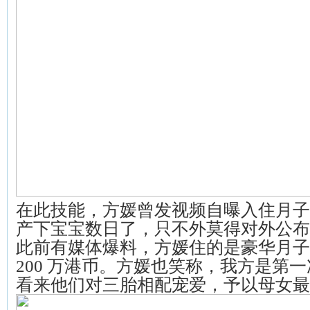
在此技能，方媛曾发视频自曝入住月子
产下宝宝数日了，只不外莫得对外公布
此前有媒体爆料，方媛住的是豪华月子
200 万港币。方媛也笑称，我方是第
看来他们对三胎相配宠爱，予以母女最