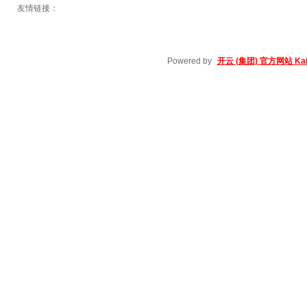
友情链接：
Powered by
开云 (集团) 官方网站 Ka