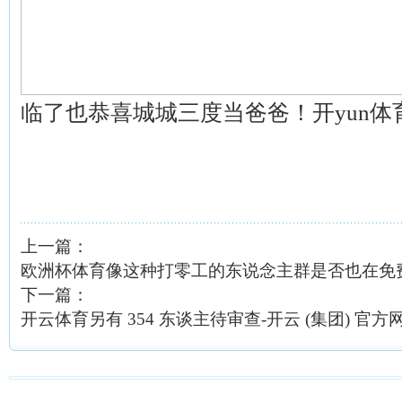
临了也恭喜城城三度当爸爸！开yun体
上一篇：
欧洲杯体育像这种打零工的东说念主群是否也在免费提供规
下一篇：
开云体育另有 354 东谈主待审查-开云 (集团) 官方网站