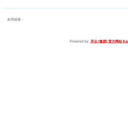
友情链接：
Powered by
开云 (集团) 官方网站 Ka