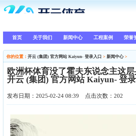
首页
关于我们
新闻中心
工程案例
荣誉
你的位置：
开云 (集团) 官方网站 Kaiyun- 登录入口
>
新闻中心
>
欧洲杯体育没了霍夫东说念主这层
开云 (集团) 官方网站 Kaiyun- 登
发布日期：2025-02-24 08:39 点击次数：202