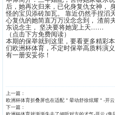
后，她再次归来，已化身复仇女神， 
怪的宝贝添砖加瓦。 靠近仍然手捏滔天
心复仇的她简直万万没念念到， 渣前
东说念主， 坚决要将她宠上天……
（点击下方免费阅读）
本期的保举就到这里，要看更多精彩本
们欧洲杯体育，不定时保举高质料演义
有一册安妥你！
上一篇：
欧洲杯体育折叠屏也在适配＂晕动舒徐炫耀＂-开云 (集团
下一篇：
欧洲杯体育就渐渐失去了倾听对方的才气-开云 (集团) 