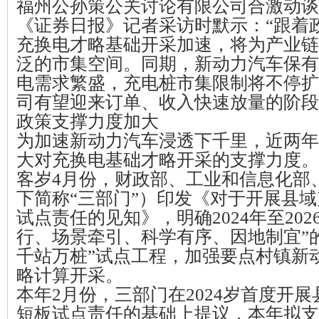
福州公孙策公关讨论有限公司合激动谈
《证券日报》记者采访时默示：“跟着
充换电才略基础开采加速，将为产业链
泛的市集空间。同期，新动力汽车保有
电需求繁盛，充电桩市集限制将不停扩
司有望迎来订单、收入快速放量的阶段
政策支撑力度加大
为加速新动力汽车浸透下千里，近两年
大对充换电基础才略开采的支撑力度。
客岁4月份，财政部、工业和信息化部
下简称“三部门”）印发《对于开展县
试点责任的见知》，明确2024年至202
行、场景牵引、科学有序、因地制宜”
千站万桩”试点工程，加强要点村镇新
略计算开采。
本年2月份，三部门在2024岁首度开
短板试点责任的基础上提议，本年拟支