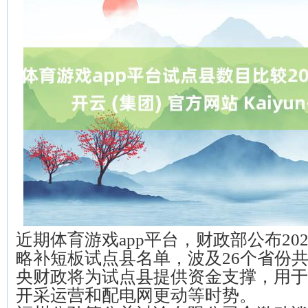
近期体育游戏app平台，财政部公布20
略补短板试点县名单，波及26个省份共
央财政将为试点县提供资金支撑，用于
开采运营和配电网更动等时势。