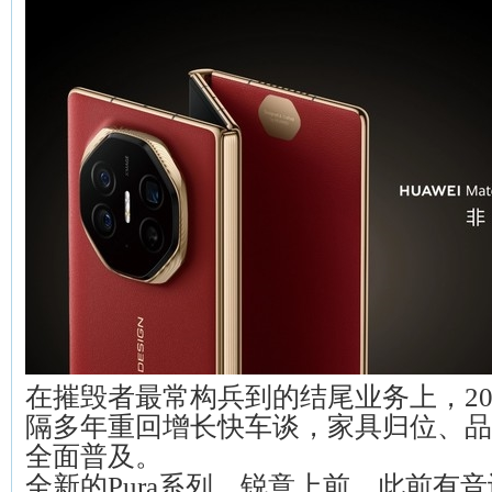
在摧毁者最常构兵到的结尾业务上，20
隔多年重回增长快车谈，家具归位、品
全面普及。
全新的Pura系列，锐意上前，此前有