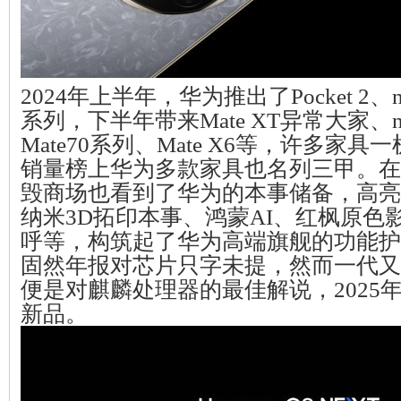
2024年上半年，华为推出了Pocket 2、nova
系列，下半年带来Mate XT异常大家、no
Mate70系列、Mate X6等，许多家
销量榜上华为多款家具也名列三甲。在
毁商场也看到了华为的本事储备，高亮
纳米3D拓印本事、鸿蒙AI、红枫原色
呼等，构筑起了华为高端旗舰的功能护
固然年报对芯片只字未提，然而一代又
便是对麒麟处理器的最佳解说，2025
新品。