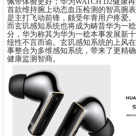
佩带体验更好；华为WATCH D2健康
首款维持腕上动态血压检测的智高腕表；WA
是主打飞动前锋，颇受年青用户疼爱。
而玄玑感知系统也将成为畴昔华为一稔
分，华为称其为华为一稔本事发展新十
纽性不言而谕。玄玑感知系统的上风在
事整合为多维感知系统，带来了更精确
健康监测智商。