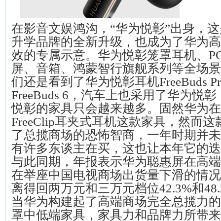
在影音文娱鸿沟，“华为悦彰”出身，
升学品牌的全新升级，也成为了华为高
效的专属示意。华为悦彰笼罩耳机、P
屏、音箱、鸿蒙智行旗舰系列等全场景
们还是看到了华为悦彰耳机FreeBuds Pr
FreeBuds 6，汽车上也采用了华为悦彰
悦彰的家具只会越来越多。固然华为在
FreeClip耳夹式耳机这款家具，然而
了总揽商场的恐怖智商，一年时期并未
有许多东谈主在买，这也让本年它的迭
与此同期，年报表示华为聪惠屏在高端
在举座中国电视商场出货量下滑的情况
离得回两万元和三万元档位42.3%和48
当华为构建起了高端商场完全总揽力的
罩中低端家具，家具力和品牌力所带来