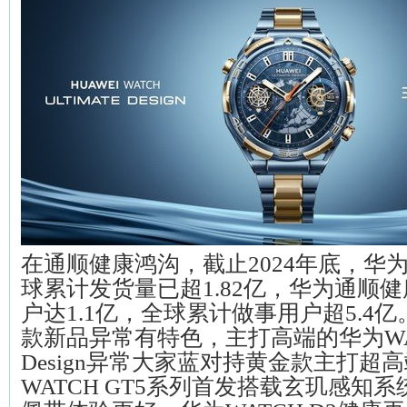
在通顺健康鸿沟，截止2024年底，华
球累计发货量已超1.82亿，华为通顺健
户达1.1亿，全球累计做事用户超5.4亿
款新品异常有特色，主打高端的华为WATCH 
Design异常大家蓝对持黄金款主打超
WATCH GT5系列首发搭载玄玑感知