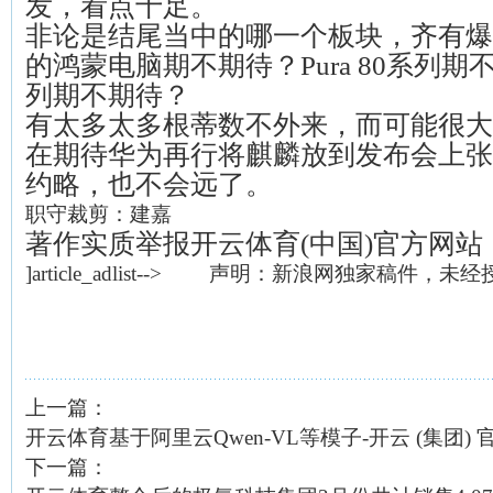
发，看点十足。
非论是结尾当中的哪一个板块，齐有爆
的鸿蒙电脑期不期待？Pura 80系列期不期
列期不期待？
有太多太多根蒂数不外来，而可能很大
在期待华为再行将麒麟放到发布会上张
约略，也不会远了。
职守裁剪：建嘉
著作实质举报开云体育(中国)官方网站
]article_adlist--> 声明：新浪网独家稿件，未
上一篇：
开云体育基于阿里云Qwen-VL等模子-开云 (集团) 官方
下一篇：