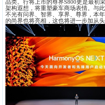
品类。行将上市的尊界S800更是最初
架构遐想，将重塑豪车商场表情。与此
不光有问界、智界、享界、尊界，本年
的尚界也将亮相，这也将进一步加从头