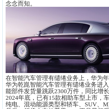
念念而知。
在智能汽车管理有缱绻业务上，华为年报
华为乾崑智能汽车管理有缱绻业务进入
能部件发货量跳跃2300万件，同比增
2024年底，已有15款相助车型上市，
纯电、混动能源类型和轿车、SUV、M