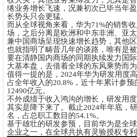
绻业务增长飞速，况兼初次已毕当年盈利
长势头只会更猛。
而从全球视角来看，华为71%的销售
场，之后分离是欧洲和中东非洲、亚太
兼中国商场呈现快速增长趋势，其他区
也就指明了畴昔几年的谈路，唯有是被
要在清静国内商场的同期执续发力国际
大基本盘，去借着全球的东风乘势而
值得一提的是，2024年华为研发用度高
占全年收入的20.8%，近十年累计参
12490亿元。
不外成绩于收入鸿沟的增长，研发用度率
其实是降下来了。截止2024年年底，研
名，占总职工数目的54.1%。
基于雄壮的研发参预，目前华为是全球
企业之一，在全球共执有灵验授权专利