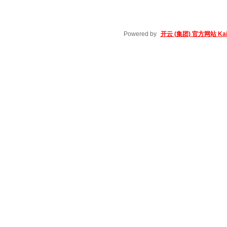
Powered by
开云 (集团) 官方网站 Ka