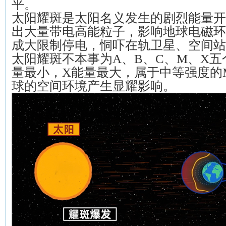
平。
太阳耀斑是太阳名义发生的剧烈能量开
出大量带电高能粒子，影响地球电磁环
成大限制停电，恫吓在轨卫星、空间站
太阳耀斑不本事为A、B、C、M、X五
量最小，X能量最大，属于中等强度的
球的空间环境产生显耀影响。