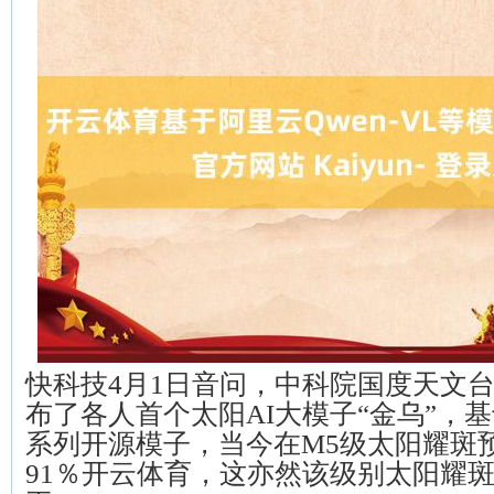
快科技4月1日音问，中科院国度天文
布了各人首个太阳AI大模子“金乌”，
系列开源模子，当今在M5级太阳耀斑
91％开云体育，这亦然该级别太阳耀