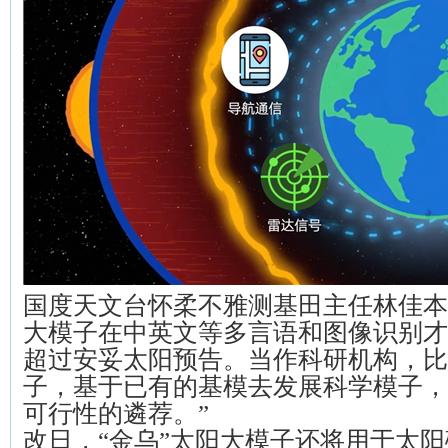
国度天文台怀柔不雅测基田主任林佳本
大模子在中英文等多言语和图像识别才
超过安妥太阳预告。当作科研机构，比
子，基于已有的基模去发展科学模子，
可行性的遴荐。”
改日，“金乌”太阳大模子还将用于太