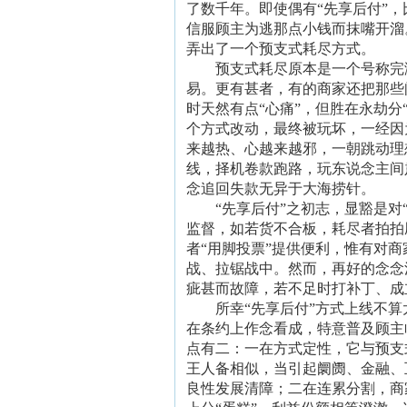
了数千年。即使偶有“先享后付”
信服顾主为逃那点小钱而抹嘴开溜
弄出了一个预支式耗尽方式。
预支式耗尽原本是一个号称完满
易。更有甚者，有的商家还把那些闲
时天然有点“心痛”，但胜在永劫分
个方式改动，最终被玩坏，一经因
来越热、心越来越邪，一朝跳动理
线，择机卷款跑路，玩东说念主间
念追回失款无异于大海捞针。
“先享后付”之初志，显豁是对“
监督，如若货不合板，耗尽者拍拍
者“用脚投票”提供便利，惟有对
战、拉锯战中。然而，再好的念念
疵甚而故障，若不足时打补丁、成
所幸“先享后付”方式上线不算
在条约上作念看成，特意普及顾主
点有二：一在方式定性，它与预支
王人备相似，当引起阛阓、金融、
良性发展清障；二在连累分割，商