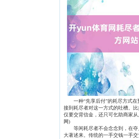
一种“先享后付”的耗尽方式在
接到耗尽者对这一方式的吐槽。比
仅要交背信金，还只可乞助商家从后
网)
等闲耗尽者不会念念到，在夺见解
大著述来。传统的一手交钱一手交