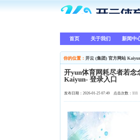
首页
关于我们
新闻中
你的位置：
开云 (集团) 官方网站 Kaiy
开yun体育网耗尽者若念念
Kaiyun- 登录入口
发布日期：2026-01-25 07:49 点击次数：111