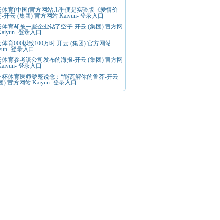
云体育(中国)官方网站几乎便是实验版《爱情价
-开云 (集团) 官方网站 Kaiyun- 登录入口
云体育却被一些企业钻了空子-开云 (集团) 官方网
Kaiyun- 登录入口
体育000以致100万时-开云 (集团) 官方网站
iyun- 登录入口
云体育参考该公司发布的海报-开云 (集团) 官方网
Kaiyun- 登录入口
洲杯体育医师颦蹙说念：“能瓦解你的鲁莽-开云
团) 官方网站 Kaiyun- 登录入口