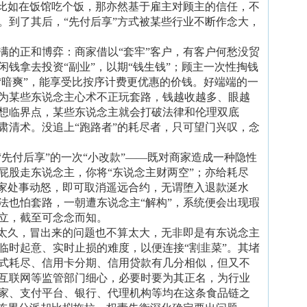
，比如在饭馆吃个饭，那亦然基于雇主对顾主的信任，不
。到了其后，“先付后享”方式被某些行业不断作念大，
的正和博弈：商家借以“套牢”客户，有客户何愁没贸
钱拿去投资“副业”，以期“钱生钱”；顾主一次性掏钱
“暗爽”，能享受比按序计费更优惠的价钱。好端端的一
为某些东说念主心术不正玩套路，钱越收越多、眼越
想临界点，某些东说念主就会打破法律和伦理双底
肃清术。没追上“跑路者”的耗尽者，只可望门兴叹，念
先付后享”的一次“小改款”——既对商家造成一种隐性
屁股走东说念主，你将“东说念主财两空”；亦给耗尽
商家处事动怒，即可取消遥远合约，无谓堕入退款涎水
法也怕套路，一朝遭东说念主“解构”，系统便会出现瑕
立，截至可念念而知。
太久，冒出来的问题也不算太大，无非即是有东说念主
临时起意、实时止损的难度，以便连接“割韭菜”。其堵
式耗尽、信用卡分期、信用贷款有几分相似，但又不
互联网等监管部门细心，必要时要为其正名，为行业
家、支付平台、银行、代理机构等均在这条食品链之