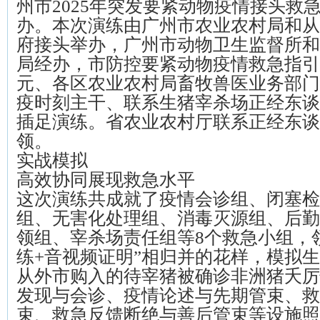
州市2025年突发要紧动物疫情接头救
办。本次演练由广州市农业农村局和从
府接头举办，广州市动物卫生监督所和
局经办，市防控要紧动物疫情救急指引
元、各区农业农村局畜牧兽医业务部门
疫时刻主干、联系生猪宰杀场正经东谈
插足演练。省农业农村厅联系正经东谈
领。
实战模拟
高效协同展现救急水平
这次演练共成就了疫情会诊组、闭塞检
组、无害化处理组、消毒灭源组、后勤
领组、宰杀场责任组等8个救急小组，
练+音视频证明”相归并的花样，模拟
从外市购入的待宰猪被确诊非洲猪夭厉
发现与会诊、疫情论述与先期管束、救
束、救急反馈断绝与善后管束等设施照