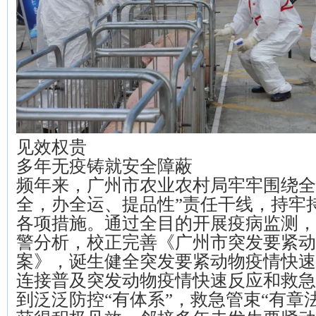
见效权贵
多年无疫铸就安全障蔽
频年来，广州市农业农村局牢牢围绕全
全，办全运、提品性”责任干线，持牢
各项措施。通过全目的开展疫病监测，
警分析，校正完善《广州市突发要紧动
案》，诞生健全突发要紧动物疫情快速
连接普及突发动物疫情快速反应和救急
到泛泛防控“有体系”，救急管束“有章