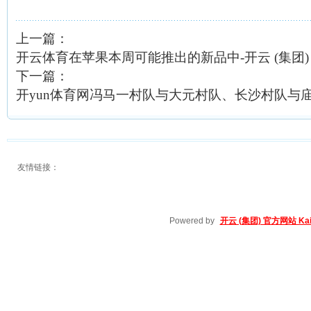
上一篇：
开云体育在苹果本周可能推出的新品中-开云 (集团) 官方
下一篇：
开yun体育网冯马一村队与大元村队、长沙村队与庙贝社区
友情链接：
Powered by
开云 (集团) 官方网站 Ka