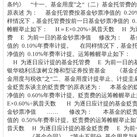
条约》 “十一、基金用度”之“（二）基金托管费
原表述 为： 基金托管费按基金钞票净值的 0.2
样情况下，基金托管费按前一日基金钞票净值的 0.
帷幄举止如下： H＝E×0.20%÷夙昔天数 H 
费 E 为前一日的基金钞票净值 修改为： 基
值的 0.10%年费率计提。 在同样情况下，基金
净值的 0.10%年费率计提。运筹帷幄举止如下： H
H 为逐日应计提的基金托管费 E 为前一日的
银华稳利活泼树立搀和型证券投资基金 《基金合
金用度与税收”之“二、基金用度计提举止、计提圭臬
金贬责东谈主的贬责费”的原表述为： 本基金的
净值的 0.60%年费率计提。贬责费的运筹帷幄举
E×0.60%÷夙昔天数 H 为逐日应计提的基金
金钞票净值 …… 修改为： 本基金的贬责
值的 0.50%年费率计提。贬责费的运筹帷幄举止如下
昔天数 H 为逐日应计提的基金贬责费 E 为
…… 《基金合同》 “第十五部分 基金用度与税