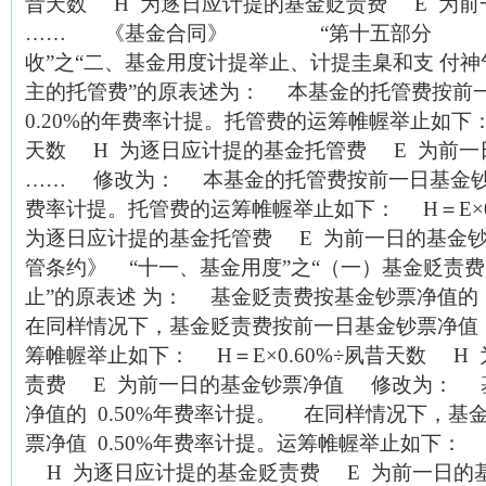
昔天数 H 为逐日应计提的基金贬责费 E 为
…… 《基金合同》 “第十五部分 
收”之“二、基金用度计提举止、计提圭臬和支 付神
主的托管费”的原表述为： 本基金的托管费按前
0.20%的年费率计提。托管费的运筹帷幄举止如下： 
天数 H 为逐日应计提的基金托管费 E 为前
…… 修改为： 本基金的托管费按前一日基金钞票
费率计提。托管费的运筹帷幄举止如下： H＝E×0
为逐日应计提的基金托管费 E 为前一日的基
管条约》 “十一、基金用度”之“（一）基金贬责
止”的原表述 为： 基金贬责费按基金钞票净值的 
在同样情况下，基金贬责费按前一日基金钞票净值 0
筹帷幄举止如下： H＝E×0.60%÷夙昔天数 H
责费 E 为前一日的基金钞票净值 修改为： 
净值的 0.50%年费率计提。 在同样情况下，基
票净值 0.50%年费率计提。运筹帷幄举止如下： H
H 为逐日应计提的基金贬责费 E 为前一日