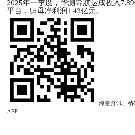
2025年一季度，华测导航达成收入7.8
平台，归母净利润1.43亿元。
海量资讯、精
APP