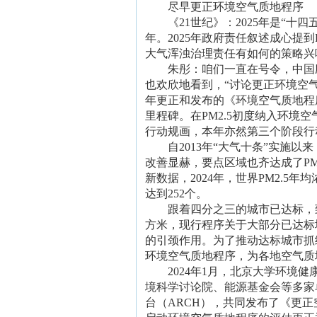
尽早更正环境空气质地程序
《21世纪》：2025年是“十四
年。2025年政府责任叙述成心提
大气浑浊治理责任有如何的策略兴味
朱彤：咱们一直在号令，中国应
也欢欣地看到，“讨论更正环境空气质
年更正和发布的《环境空气质地程序（
里程碑。在PM2.5初度纳入环境
行动规画，本年亦然第三个阶段行
自2013年“大气十条”实施以
改善显赫，要点区域也齐达成了PM
新数据，2024年，世界PM2.5年
达到252个。
跟着四分之三的城市已达标，致使达
方米，现行程序关于大部分已达标
的引颈作用。为了推动达标城市抓
环境空气质地程序，为各地空气质
2024年1月，北京大学环境健
境科学讨论院、能源基金会等多家
台（ARCH），共同发布了《更