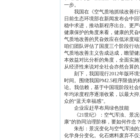
一步。
我国在《空气质地抓续改善行动
日前生态环境部在新闻发布会中回
稳中求进，推动新程序出台。更严
健康保护的角度来看，健康的旯旮
气质地改善的旯旮效应在低浓度端
咱们团队评估了国度三个阶段行动
气质地改善主义告成达成，瞻望健
本效益对比分析的角度，全面实施
从经济性来说对全社会亦然合算的
刻下，我国现行2012年版环境空
时间。围绕我国PM2.5程序限值
论。我信赖，基于中国现阶段社会经
年均浓度程序逐渐收紧，以最大抑
众的“蓝天幸福感”。
企业应赶早布局绿色技能
《21世纪》：空气浑浊、景况变
康”的协同治理阶梯，要如何作念
朱彤：景况变化与空气浑浊的主
化学身分变化。化石燃料废弃不仅