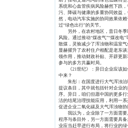
系统和心血管疾病风险赫然下跌，
污、降碳与健康的多重协同效益，
然，电动汽车实施的协同效果依赖
过“绿色出行”的关节。
另外，在农村地区，昔日冬季取
风险。通过推动“煤改气”“煤改电
散煤，灵验减少了浑浊物和温室气
显赫擢升了农村住户相配是老东谈
领作用，推动财政补贴、开辟更新
参与的多方共赢时局。
《21世纪》：异日企业应该如何
中来？
朱彤：在国度进行大气浑浊治理
提议条目，其中就包括针对企业的
序。异日，咱们但愿中国的更多行
洁的结尾治理技能应用，利用一系
促进企业二氧化碳及大气浑浊物协
我以为，企业除了一方面需要反
程序与条目外，另一方面需要具备
业应当赶早进行布局，将行业的绿