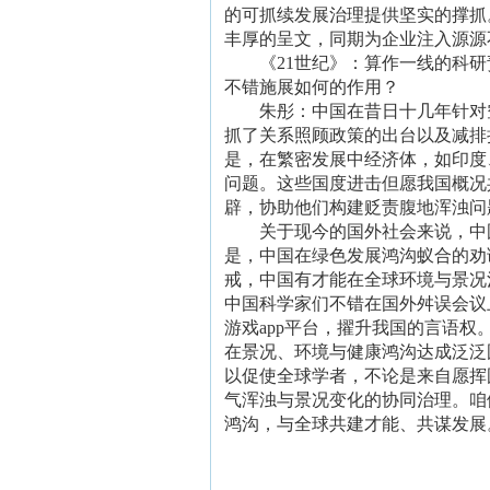
的可抓续发展治理提供坚实的撑抓
丰厚的呈文，同期为企业注入源源
《21世纪》：算作一线的科研
不错施展如何的作用？
朱彤：中国在昔日十几年针对空
抓了关系照顾政策的出台以及减排
是，在繁密发展中经济体，如印度
问题。这些国度进击但愿我国概况
辟，协助他们构建贬责腹地浑浊问
关于现今的国外社会来说，中国
是，中国在绿色发展鸿沟蚁合的劝
戒，中国有才能在全球环境与景况
中国科学家们不错在国外舛误会议
游戏app平台，擢升我国的言语
在景况、环境与健康鸿沟达成泛泛
以促使全球学者，不论是来自愿挥
气浑浊与景况变化的协同治理。咱
鸿沟，与全球共建才能、共谋发展