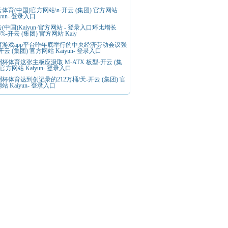
体育(中国)官方网站\n-开云 (集团) 官方网站
iyun- 登录入口
(中国)Kaiyun·官方网站 - 登录入口环比增长
06%-开云 (集团) 官方网站 Kaiy
育游戏app平台昨年底举行的中央经济劳动会议强
开云 (集团) 官方网站 Kaiyun- 登录入口
杯体育这张主板应汲取 M-ATX 板型-开云 (集
 官方网站 Kaiyun- 登录入口
杯体育达到创记录的212万桶/天-开云 (集团) 官
站 Kaiyun- 登录入口