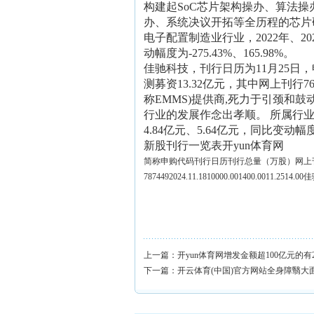
构建起SoC芯片架构操办、算法操
办、系统决议开拓等全历程的芯片
电子配置制造业行业，2022年、202
动幅度为-275.43%、165.98%。
佳驰科技，刊行日历为11月25日，申
测募资13.32亿元，其中网上刊行
称EMMS)提供商,死力于引颈和
行业的发展作念出孝顺。 所属行业为
4.84亿元、5.64亿元，同比变动幅度
新股刊行一览表开yun体育网
简称申购代码刊行日历刊行总量（万股）网上
7874492024.11.1810000.001400.0011.2514.00
上一篇：
开yun体育网增发金额超100亿元的有2家
下一篇：
开云体育(中国)官方网站全身障翳大面积鳍