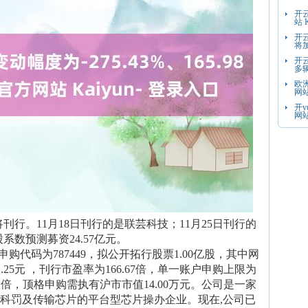
开
站 
开云
将
开云
多
欧
网站
开y
网站
刊行。11月18日刊行的是联芸科技；11月25日刊行的
数预测募资24.57亿元。
购代码为787449，拟公开拓行股票1.00亿股，其中网
1.25元 ，刊行市盈率为166.67倍，单一账户申购上限为
整数倍，顶格申购需执有沪市市值14.00万元。公司是一家
号科罚及传输芯片的平台型芯片操办企业。现在,公司已