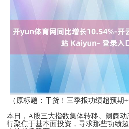
（原标题：干货！三季报功绩超预期
本日，A股三大指数集体转移。阛阓动
行聚焦于基本面投资，寻求那些功绩超