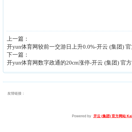
上一篇：
开yun体育网较前一交游日上升0.0%-开云 (集团) 官方
下一篇：
开yun体育网数字政通的20cm涨停-开云 (集团) 官方网
友情链接：
Powered by
开云 (集团) 官方网站 Ka