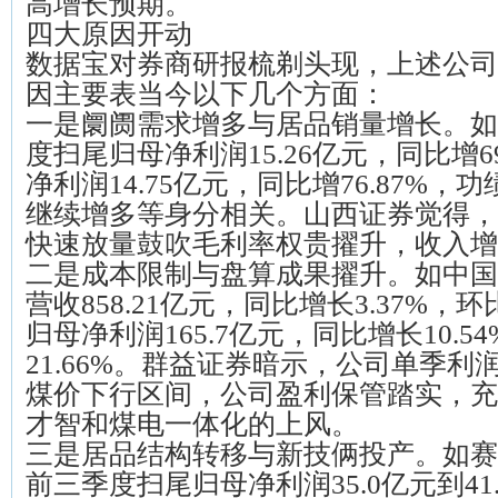
高增长预期。
四大原因开动
数据宝对券商研报梳剃头现，上述公司
因主要表当今以下几个方面：
一是阛阓需求增多与居品销量增长。如
度扫尾归母净利润15.26亿元，同比增6
净利润14.75亿元，同比增76.87%
继续增多等身分相关。山西证券觉得，
快速放量鼓吹毛利率权贵擢升，收入增
二是成本限制与盘算成果擢升。如中国
营收858.21亿元，同比增长3.37%，环
归母净利润165.7亿元，同比增长10.5
21.66%。群益证券暗示，公司单季
煤价下行区间，公司盈利保管踏实，充
才智和煤电一体化的上风。
三是居品结构转移与新技俩投产。如赛力
前三季度扫尾归母净利润35.0亿元到41