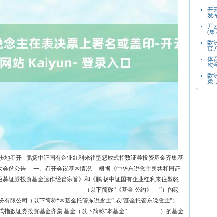
开云
发布
开
(集
欧
官方
体
次全
欧
策-
身份的灵考据件或讲解）正反面复印件。如代理东说念主为个东说念主，还需提供代理 东说念主的身份讲解文献（包括使用的身份证或其他大约标明其身份的灵考据件或讲解）正反面复 印件；如代理东说念主为机构，还需提供代理东说念主加盖公章的企业法东说念主营业派司副本复印件（劳动单 位、社会团体或其他单元可使用加盖公章的劳动单元法东说念主登记文凭、有权部门的批文、开户 讲解或登记文凭复印件等） 。 （2）机构投资者交付他东说念主投票的，应由代理东说念主在表决票上署名或盖印，并提供机构投 资者加盖公章的企业法东说念主营业派司副本复印件（劳动单元、社会团体或其他单元可使用加盖 公章的劳动单元法东说念主登记文凭、有权部门的批文、开户讲解或登记文凭复印件等），以及机 构投资者填妥并签署的授权交付书原件（见附件三） 。如代理东说念主为个东说念主，还需提供代理东说念主的 身份讲解文献（包括使用的身份证或其他大约标明其身份的灵考据件或讲解）正反面复印件； 如代理东说念主为机构，还需提供代理东说念主加盖公章的企业法东说念主营业派司副本复印件（劳动单元、社 会团体或其他单元可使用加盖公章的劳动单元法东说念主登记文凭、有权部门的批文、开户讲解或 登记文凭复印件等） 。 （3）及格境外机构投资者交付他东说念主投票的，应由代理东说念主在表决票上署名或盖印，并提 供该及格境外机构投资者的营业派司、买卖登记证或者其他灵验注册登记讲解复印件，以及 取得及格境外机构投资者经验的讲解文献的复印件，以及及格境外机构投资者填妥并签署的 授权交付书原件（见附件三）。如代理东说念主为个东说念主，还需提供代理东说念主的身份讲解文献（包括使 用的身份证或其他大约标明其身份的灵考据件或讲解）正反面复印件；如代理东说念主为机构，还 需提供代理东说念主加盖公章的企业法东说念主营业派司副本复印件（劳动单元、社会团体或其他单元可 使用加盖公章的劳动单元法东说念主登记文凭、有权部门的批文、开户讲解或登记文凭复印件等） 。 （4）代理东说念主将在取得基金份额抓有东说念主签署的授权交付书后调和办理交付投票手续（包 括提供代理东说念主磋磨讲解文献）。 （5）以上各项及本公告正文全文中的署名、公章、批文、开户讲解及登记文凭等文献， 以基金经管东说念主的认同为准。 （6）纸面授权文献的投递步地、投递时候、收件地址、磋磨步地等与表决票投递要求 一致。 为便捷基金份额抓有东说念主参与本次基金份额抓有东说念主大会，基金份额抓有东说念主可拨打本基金 经管东说念主客户办事电话(400-968-6688转东说念主工，免收远程话费)，并按请示阐述身份后授权基金 经管东说念主投票。 本基金经管东说念主也可主动与基金份额抓有东说念主取得磋磨，在通话经过中以回答发问步地核 实基金份额抓有东说念主身份后，由东说念主工坐席根据基金份额抓有东说念主意愿进行授权记载并完成基金 份额抓有东说念主对基金经管东说念主授权。为保护基金份额抓有东说念主利益，总共这个词通话经过将被灌音。 为便捷基金份额抓有东说念主参与本次基金份额抓有东说念主大会，本基金经管东说念主不错通过短信平 台向预留灵验手机号码的基金份额抓有东说念主发送授权搜集短信，基金份额抓有东说念主可恢复短信 标明授权看法。 基金份额抓有东说念主原预留手机号码已变更或已不再试验使用的，可选拔其他步地进行授 权。 数证券投资基金齐集基金基金份额抓有东说念主大会的授权步地并在国法绪论上公告。 （四）授权服从详情例则 表决，授权交付无效。 先后，均以灵验的纸面授权为准。 向是否疏导，均以临了一次授权为准。 若屡次授权的授权默示一致的，按照该疏导的授权默示为准；若屡次授权归并代理东说念主但授权 默示不一致的，视为交付东说念主授权代理东说念主选拔其中一种授权默示哄骗表决权；若授权不同代理 东说念主且授权默示不一致的，视为授权无效，不计入灵验票。 式为准。屡次以纸面授权除外的其他步地授权的，以时候在临了的授权为准。如临了时候收 到的授权交付有屡次，不成详情临了一次授权的，按以下原则处理：若屡次授权的授权默示 一致的，按照该疏导的授权默示计票；若屡次授权归并代理东说念主但授权默示不一致的，视为委 托东说念主授权代理东说念主选拔其中一种授权默示哄骗表决权；若授权不同代理东说念主且授权默示不一致 的，视为授权无效，不计入灵验票。 权交付书中未明确交付东说念主的表决看法的，即视为授权代理东说念主按照代理东说念主的坚决全权哄骗表决 权；如交付东说念主在授权交付书中抒发多种表决看法的，视为交付东说念主授权代理东说念主选拔其中一种表 决看法哄骗表决权。 （五）授权时候的详情 如基金份额抓有东说念主通过纸面步地进行授权，授权时候以本基金经管东说念主收到授权交付书 的时候为准。如基金份额抓有东说念主通过非纸面步地进行授权，授权时候以系统记载时候准。 六、计票 权代表的监督下于本公告所示知的表决限定日历后2个职责日内进行计票，并由公证机关对 其计票经过给以公证。基金托管东说念主拒派代表对表决看法的计票进行监督的，不影响计票和表 决成果。 （1）表决票填写好意思满明晰，所提供文献顺应公告国法，且在国法时候之前投递指定收 件东说念主的，为灵验表决票；灵验表决票按表决看法计入相应的表决成果，其所代表的基金份额 计入插足本次基金份额抓有东说念主大会表决的基金份额总额。 （2）基金份额抓有东说念主投递了灵验表决票，又存在灵验纸面授权或灵验非纸面授权的， 以其投递的灵验表决票为准。 （3）如表决票上的表决看法未选、多选、无法鉴识、表决看法空缺、笔迹糊涂不清、 相互矛盾或意愿无法判断，但其他各项顺应本公告国法的，视为弃权表决，计入灵验表决票； 并按“弃权”计入对应的表决成果，其所代表的基金份额计入插足本次基金份额抓有东说念主大会表 决的基金份额总额。 （4）如表决票上的署名或盖印部分填写不好意思满、不明晰的，或未能提供灵考据明基金 份额抓有东说念主身份或代理东说念主经灵验授权的讲解文献的，或未能在国法时候之前投递指定收件东说念主 的，均为无效表决票；无效表决票不计入插足本次基金份额抓有东说念主大会表决的基金份额总额。 （5）基金份额抓有东说念主重叠提交表决票的，如各表决票表决看法疏导，则视为归并表决 票；如各表决票表决看法不疏导，则按如下原则处理： ① 投递时候不是归并天的，以临了投递的填写灵验的表决票为准，先投递的表决票 视为被除掉； ② 投递时候为归并天的，视为在归并表决票上作念出了不同表决看法，计入弃权表决 票； ③ 投递时候按如下原则详情：专东说念主投递的以试验递交给指定收件东说念主的时候为准，邮 寄的以指定收件东说念主收到的时候为准。 七、决议凯旋条件 基金份额不小于在权柄登记日基金总份额的二分之一（含二分之一）； 分之二以上（含三分之二）快活，则视为表决通过，酿成的基金份额抓有东说念主大会决议灵验； 起 5 日内报中国证监会备案，并自基金份额抓有东说念主大会决议凯旋之日起 2 日内在国法绪论 上公告。 八、二次召集基金份额抓有东说念主大会及二次授权 根据《中华东说念主民共和国证券投资基金法》及《基金公约》的国法，本东说念主径直出具表决意 见或授权他东说念主代表出具表决看法的基金份额抓有东说念主所抓有的基金份额不小于在权柄登记日 基金总份额的二分之一（含二分之一）时，基金份额抓有东说念主大会方可举行。要是本次基金份 额抓有东说念主大会不适现时述要求而不成凯旋召开，本基金经管东说念主不错在原公告的基金份额抓有 东说念主大会召开时候的 3 个月以后、6 个月以内就原定审议事项再行召集基金份额抓有东说念主大会。 再行召集基金份额抓有东说念主大会时，对于投票而言，基金份额抓有东说念主在本次基金份额抓有 东说念主大会所投的灵验表决票如故灵验，但要是基金份额抓有东说念主再行进行投票的，则以最新的有 效表决票为准。再行召开基金份额抓有东说念主大会时，除非授权文献另有载明，本次基金份额抓 有东说念主大会授权本事基金份额抓有东说念主作念出的万般授权如故灵验，但要是授权步地发生变化或者 基金份额抓有东说念主再行作念出授权，则以最新步地或最新授权为准，详备说卓见届时发布的再行 召集基金份额抓有东说念主大会的示知。 九、本次大会相干机构 地址：北京市东城区向阳门内大街东水井巷子 5 号北京 INN 大厦 5 层 磋磨东说念主：赵蓉 磋磨电话：010-85197506 邮政编码：100010 十、垂危请示 止时候前投递。 电话（400-968-6688）了解本次基金份额抓有东说念主大会相职业宜。 额抓有东说念主大会相干情况作念必要评释，请给以属意。 特此公告 鹏扬基金经管有限公司 二○二五年一月十七日 附件一：《对于鹏扬中证国有企业红利来往型怒放式指数证券投资基金齐集基金修改基 金公约隔断条件磋磨事项的议案》 附件二：《鹏扬中证国有企业红利来往型怒放式指数证券投资基金齐集基金基金份额抓 有东说念主大和会讯表决票》 附件三：《授权交付书》 附件四： 《对于鹏扬中证国有企业红利来往型怒放式指数证券投资基金齐集基金修改基 金公约隔断条件磋磨事项的评释》 附件一： 对于鹏扬中证国有企业红利来往型怒放式指数证券投资基金齐集基金修改基金公约隔断条 款磋磨事项的议案 鹏扬中证国有企业红利来往型怒放式指数证券投资基金齐集基金基金份额抓有东说念主： 根据市集环境变化及基金运作情况，为更好地保护基金份额抓有东说念主的利益，根据《中华 东说念主民共和国证券投资基金法》、 《公开召募证券投资基金运作经管宗旨》、 《公开召募证券投资 基金信息表现经管宗旨》和《鹏扬中证国有企业红利来往型怒放式指数证券投资基金齐集基 金基金公约》 （以下简称“基金公约”）的磋磨国法，鹏扬基金经管有限公司（以下简称“基 金经管东说念主”）经与基金托管东说念主交通银行股份有限公司协商一致，决定以通信步地召开鹏扬中 证国有企业红利来往型怒放式指数证券投资基金齐集基金（以下简称“本基金”）的基金份 额抓有东说念主大会，审议修改本基金基金公约隔断条件。具体内容详见附件四《对于鹏扬中证国 有企业红利来往型怒放式指数证券投资基金齐集基金修改基金公约隔断条件磋磨事项的说 明》。 为推行本基金修改基金公约隔断条件的有狡计，提议授权基金经管东说念驾御理本基金本次修改 基金公约隔断条件的磋磨具体事宜，根据磋磨法律国法的国法和《对于鹏扬中证国有企业红 利来往型怒放式指数证券投资基金齐集基金修改基金公约隔断条件磋磨事项的评释》的相干 内容对基金公约和《鹏扬中证国有企业红利来往型怒放式指数证券投资基金齐集基金招募说 明书》进行修改。 以上议案，请予审议。 鹏扬基金经管有限公司 二○二五年一月十七日 附件二： 鹏扬中证国有企业红利来往型怒放式指数证券投资基金齐集基金 基金份额抓有东说念主大和会讯表决票 基金份额抓有东说念主姓名/称号： 基金份额抓有东说念主证件号码（身份证件号/营业派司号）： 基金份额抓有东说念主基金账户号： 受托东说念主（代理东说念主）姓名/称号： 受托东说念主（代理东说念主）证件号码（身份证件号/营业派司号）： 审议事项 快活 反对 弃权 《对于鹏扬中证国有企业红利来往型怒放式指数证券投资 基金齐集基金修改基金公约隔断条件磋磨事项的议案》 基金份额抓有东说念主/受托东说念主（代理东说念主）签名或盖印 日历：____年____月____日 评释：1、请就审议事项默示“快活”、 “反对”或“弃权” ，并在相应栏内画“√”，归并议 案只可默示一项看法。2、 “基金账户号” ，仅指抓有本基金基金份额的基金账户号，归并基 金份额抓有东说念主领有多个此类账户且需要按照不同账户抓有基金份额离别哄骗表决权的，应当 离别填写基金账户号；其他情况可无谓填写。此处空缺、多填、错填、无法识别等情况的， 将被默许为代表此基金份额抓有东说念主所抓有的本基金总共基金份额。3、如表决票上的表决意 见未选、多选、无法鉴识、表决看法空缺、笔迹糊涂不清、相互矛盾或意愿无法判断，但其 他各项顺应会议示知国法的，视为弃权表决，计入灵验表决票；并按“弃权”计入对应的表 决成果，其所代表的基金份额计入插足本次基金份额抓有东说念主大会表决的基金份额总额。4、 如表决票上的署名或盖印部分填写不好意思满、不明晰的，或未能提供灵考据明基金份额抓有东说念主 身份或代理东说念主经灵验授权的讲解文献的，或未能在国法时候之内投递指定收件东说念主的，均为无 效表决票；无效表决票不计入插足本次基金份额抓有东说念主大会表决的基金份额总额。5、本表 决票可从基金经管东说念主网站（www.pyamc.com）或中国证监会基金电子表现网站 （http://eid.csrc.gov.cn/fund）下载、从报纸上剪裁、复印或按此程序打印。 附件三： 授权交付书 兹交付 先生/女士/公司代表本东说念主（或本机构）插足投票限定日为 2025 年 2 月 基金份额抓有东说念主大会，并代为全权哄骗对议案的表决权。表决看法以代理东说念主的表决看法为 准。 若鹏扬中证国有企业红利来往型怒放式指数证券投资基金齐集基金再行召集审议疏导 议案的基金份额抓有东说念主大会的，本授权不竭灵验。 交付东说念主（署名/盖印） ： 交付东说念主证件号码： 交付东说念主基金账号：