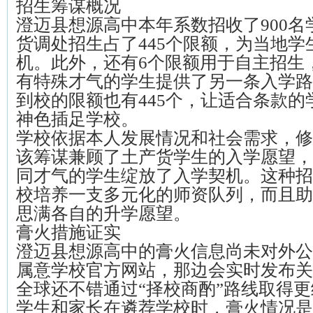
招生筹谋概况
澄迈县想源高中本年系数招收了900
货调处招生占了445个限额，为当地学
机。此外，还有6个限额用于自主招生
有特殊才气的学生提供了另一条入学路
到校的限额也有445个，让适合条款
神色插足学校。
学校依据本人发展情况和社会需求，修
该筹谋兼顾了土产货学生的入学愿望，
同才气的学生绽放了入学契机。这种招
校培养一支多元化的师资队列，而且助
思满各自的升学愿望。
膏火措施证实
澄迈县想源高中的膏火信息尚未对外公
属意学校官方网站，那边会实时发布关
全球还不错通过“择校商酌”路线取得
学生和家长在遴荐学校时，膏火情况是