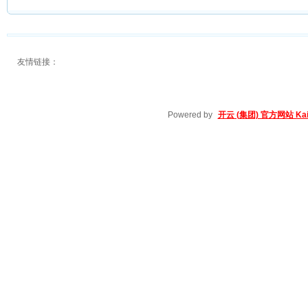
友情链接：
Powered by
开云 (集团) 官方网站 Ka