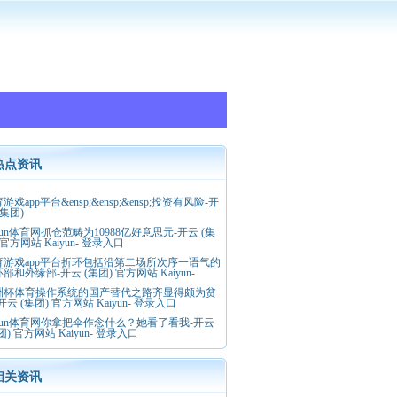
热点资讯
游戏app平台&ensp;&ensp;&ensp;投资有风险-开
(集团)
un体育网抓仓范畴为10988亿好意思元-开云 (集
 官方网站 Kaiyun- 登录入口
育游戏app平台折环包括沿第二场所次序一语气的
部和外缘部-开云 (集团) 官方网站 Kaiyun-
洲杯体育操作系统的国产替代之路齐显得颇为贫
开云 (集团) 官方网站 Kaiyun- 登录入口
yun体育网你拿把伞作念什么？她看了看我-开云
团) 官方网站 Kaiyun- 登录入口
相关资讯