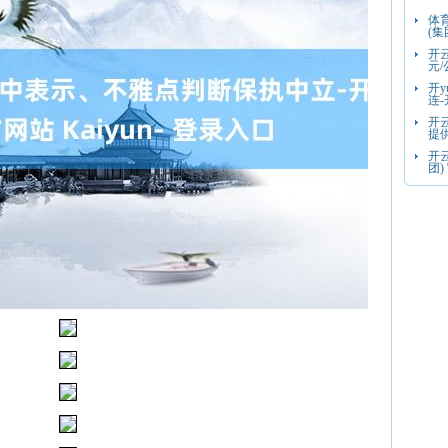
体
(集
开云
元/
开
连-
开云
提供
开
团)