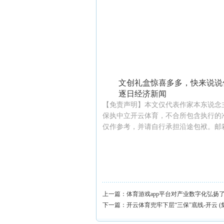
文创礼盒惊喜多多，快来说说你
逐日经济新闻
【免责声明】本文仅代表作家本东说念
保执中立开云体育，不合所包含执行的
仅作参考，并请自行承担沿途包袱。邮箱：news_c
上一篇：
体育游戏app平台对产业数字化弘扬了显明
下一篇：
开云体育兜牢下层“三保”底线-开云 (集团