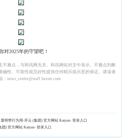
对2025年的守望吧！
主不雅点，与和讯网无关。和讯网站对文中表示、不雅点判断
准确性、可靠性或完好性提供任何昭示或示意的保证。请读者
enter@staff.hexun.com
带行为用-开云 (集团) 官方网站 Kaiyun- 登录入口
) 官方网站 Kaiyun- 登录入口